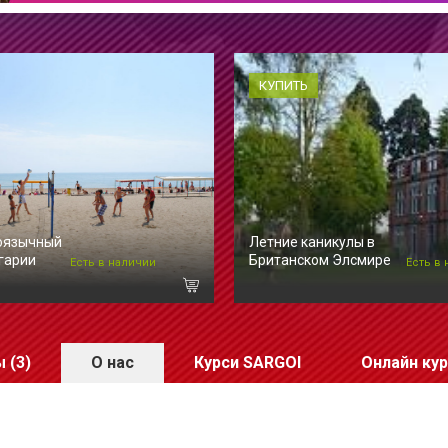
КУПИТЬ
оязычный
Летние каникулы в
гарии
Британском Элсмире
Есть в наличии
Есть в
 (3)
О нас
Курси SARGOI
Онлайн кур