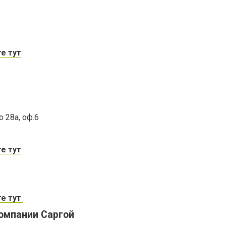
е тут
 28а, оф.6
е тут
те тут
омпании Саргой