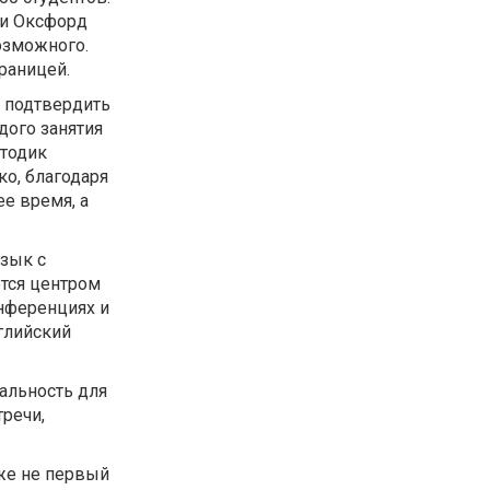
 и Оксфорд
озможного.
раницей.
е подтвердить
дого занятия
етодик
ко, благодаря
ее время, а
язык с
ются центром
нференциях и
глийский
альность для
речи,
уже не первый