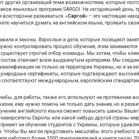
от других организаций теми возможностями, которые пост
ников языковых программ SARGOI. На сегодняшний день, т
и всесторонне развиваться. «
Саргой
» – это настоящая нахо
ете научиться думать на английском языке, проявить сво
авила и законы. Взрослые и дети, которые посещают заня
нужно контролировать процесс обучения, этим занимаются
» существует строгий отбор команды. Мы хотим, чтобы кли
 состав отвечает всем выдвинутым критериям. Мы следим 
валификации не только на территории Украины, но и за её
ждународные сертификаты, которые подтверждают высокий
ели соответствуют международным, европейским стандарта
учебы, для работы, также его используют на протяжении вс
жизни, ему нужно помочь не только дать знания, но и разви
учение английского языка сможет повысить шансы Вашег
университеты Европы или какой-нибудь другой страны мира
 примет на обучение студентов с Украины, которые удивл
. Чтобы Вы могли представить масштабы этого учебного з
е работают более 2000 преподавателей и учатся около 70