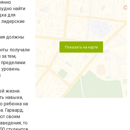
оянно
рудно найти
дка для
и лидерские
тия должны
Показать на карте
енты получали
за тем,
 пределами.
 уровень
м
ей жизни.
ть навыки,
о ребенка на
. Гарвард,
яют своим
аведения, то
00 студентов.