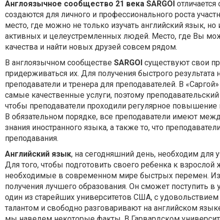
Англоязычное сообщество 21 века SARGOI
отличается 
создаются для личного и профессионального роста участ
место, где можно не только изучать английский язык, но 
активных и целеустремленных людей. Место, где Вы мож
качества и найти новых друзей совсем рядом.
В англоязычном сообществе
SARGOI
существуют свои пр
придерживаться их. Для получения быстрого результата 
преподаватели и тренера для преподавателей. В «Саргой
самые качественные услуги, поэтому преподавательский
чтобы преподаватели проходили регулярное повышение к
В обязательном порядке, все преподаватели имеют ме
знания иностранного языка, а также то, что преподават
преподавания.
Английский язык
, на сегодняшний день, необходим для 
Для того, чтобы подготовить своего ребенка к взрослой 
необходимые в современном мире быстрых перемен. Из
получения лучшего образования. Он сможет поступить в 
один из старейших университетов США, с удовольствием
талантом и свободно разговаривают на английском языке
мы наведем некоторые факты. В Гарвардском университет