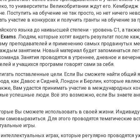
леко, то университеты Великобритании ждут его. Кембридж
. Поступить на обучение не так просто, но нет ничего нев
участие в конкурсах и получить гранты на обучение за г
йского языка до наивысшей степени - уровень C1, а такж
h Exams
. Людям, которые хотят видеть результат после каж
лизму преподавателей и применению самых продвинутых м
каждым занятием. Новый материал будет запоминаться лег
оманда. Занятия проводятся в утреннее, дневное и вечерн
лей и учащихся программ говорят сами за себя.
тигать поставленные цели. Если Вы сможете найти общий 
рода, как Давос и Сидней, Лондон и Берлин, которые явля
акже, Вам удастся принимать участие в международных ко
мые успешные люди. Всё это возможно, если Вы знаете ан
торые Вы сможете использовать в своей жизни. Индивиду
 самовыразиться. Для этого проводятся тематические вст
туальные игры.
 интеллектуальных играх, которые регулярно проводятся 