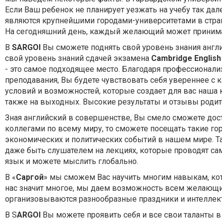
Если Ваш ребенок не планирует уезжать на учебу так да
являются крупнейшими городами-университетами в стране
На сегодняшний день, каждый желающий может принимать 
В
SARGOI
Вы сможете поднять свой уровень знания англи
свой уровень знаний сдачей экзамена
Cambridge Englis
- это самое подходящее место. Благодаря профессиона
преподавания, Вы будете чувствовать себя увереннее с 
условий и возможностей, которые создает для вас наша к
также на выходных. Высокие результаты и отзывы родите
Зная английский в совершенстве, Вы смело сможете дос
коллегами по всему миру, то сможете посещать такие го
экономических и политических событий в нашем мире. Т
даже быть слушателем на лекциях, которые проводят са
язык и можете мыслить глобально.
В «
Саргой
» мы сможем Вас научить многим навыкам, ко
нас значит многое, мы даем возможность всем желающим
организовываются разнообразные праздники и интеллек
В S
ARGOI
Вы можете проявить себя и все свои таланты в