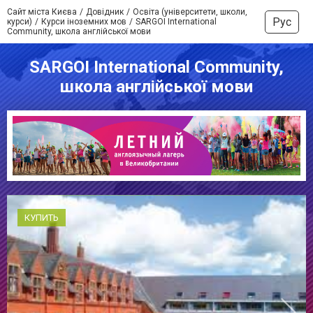
Сайт міста Києва
Довідник
Освіта (університети, школи,
Рус
курси)
Курси іноземних мов
SARGOI International
Community, школа англійської мови
SARGOI International Community,
школа англійської мови
КУПИТЬ